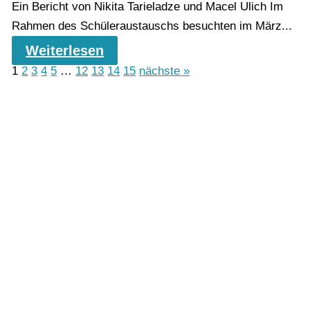
Ein Bericht von Nikita Tarieladze und Macel Ulich Im
Rahmen des Schüleraustauschs besuchten im März...
Weiterlesen
1
2
3
4
5
…
12
13
14
15
nächste »