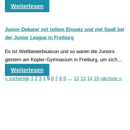
Weiterlesen
Junior-Debater mit tollem Einsatz und viel Spaß bei
der Junior League in Freiburg
Es ist Wettbewerbsaison und so waren die Juniors
gestern am Kepler-Gymnasium in Freiburg, um sich...
Weiterlesen
« vorherige
1
2
3
4
5
6
7
8
9
…
12
13
14
15
nächste »